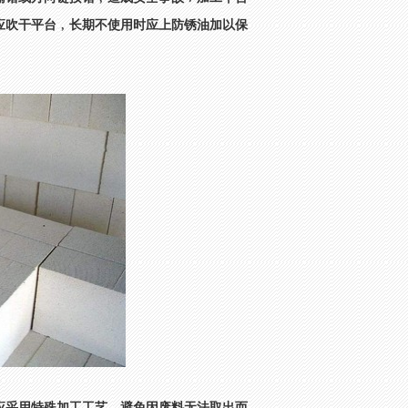
应吹干平台﹐长期不使用时应上防锈油加以保
应采用特殊加工工艺﹐避免因废料无法取出而