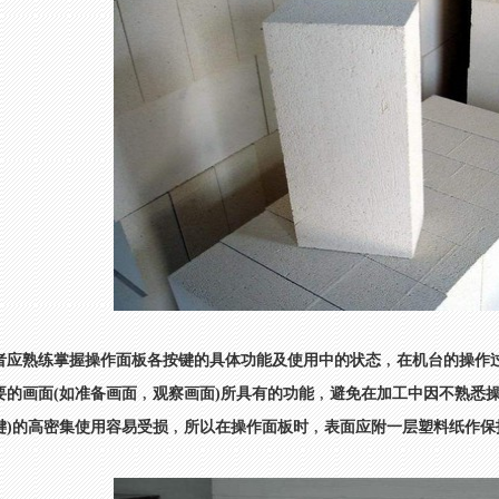
者应熟练掌握操作面板各按键的具体功能及使用中的状态﹐在机台的操作
要的画面(如准备画面﹐观察画面)所具有的功能﹐避免在加工中因不熟悉
键)的高密集使用容易受损﹐所以在操作面板时﹐表面应附一层塑料纸作保