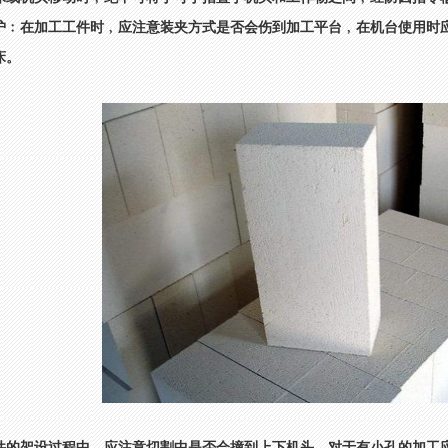
护﹕在加工工件时﹐应注意装夹方式是否会伤到加工平台﹐在机台使用时
床。
件的架设过程中﹐应注意切割中是否会撞到上下机头﹐对于有小孔的加工