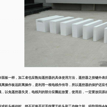
作面板一样﹐加工者也应熟知遥控器的具体使用方法﹐遥控器之按键外表
脱离操作板远距离操作﹐是利用一根电线作传导﹐所以遥控器的保护还应
线﹐以免遥控器失灵﹐电线列的部分应圈起放置﹐使用后﹐一定要放回原
床或机头移动时﹐绝不可将手可手指置于机头和工作物之间﹐经防因指令