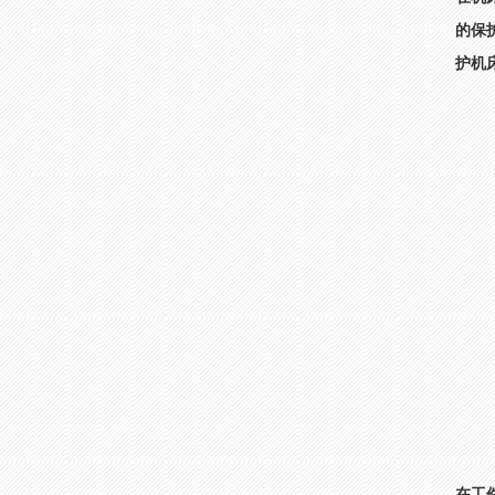
的保
护机
在工