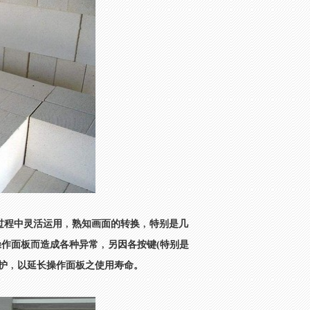
过程中灵活运用﹐熟知画面的转换﹐特别是几
操作面板而造成各种异常﹐另因各按键(特别是
护﹐以延长操作面板之使用寿命。