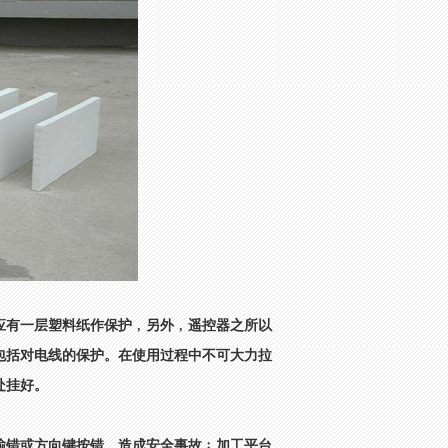
应有一层塑料纸作保护﹐另外﹐遥控器之所以
包括对电线的保护。在使用过程中不可大力拉
处挂好。
输错或方向键按错﹐造成安全事故﹔加工平台