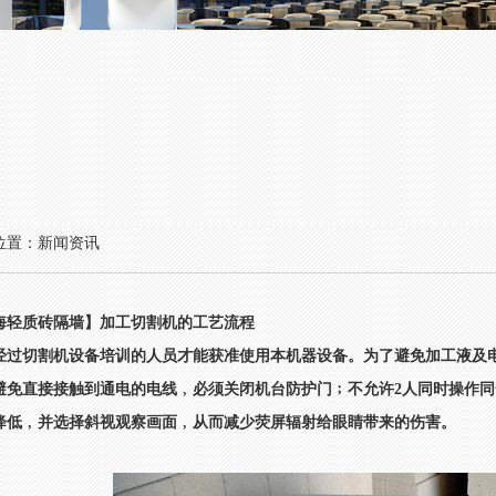
位置：新闻资讯
海轻质砖隔墙】加工切割机的工艺流程
经过切割机设备培训的人员才能获准使用本机器设备。为了避免加工液及
避免直接接触到通电的电线﹐必须关闭机台防护门﹔不允许2人同时操作
降低﹐并选择斜视观察画面﹐从而减少荧屏辐射给眼睛带来的伤害。