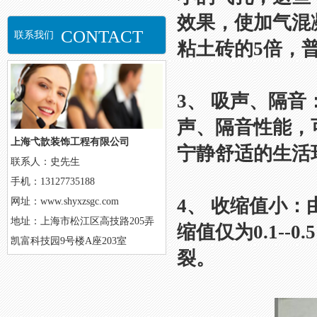
效果，使加气混凝
CONTACT
联系我们
粘土砖的5倍，普
3、 吸声、隔
声、隔音性能，
上海弋歆装饰工程有限公司
宁静舒适的生活
联系人：史先生
手机：13127735188
4、 收缩值小
网址：www.shyxzsgc.com
地址：上海市松江区高技路205弄
缩值仅为0.1-
凯富科技园9号楼A座203室
裂。